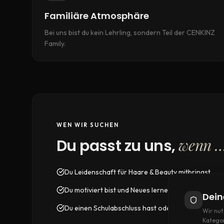
Familiäre Atmosphäre
Bei uns bist du kein Lehrling, sondern Teil der CENKINZ
Family.
WEN WIR SUCHEN
wenn 
Du passt zu uns,
Du Leidenschaft für Haare & Beauty mitbringst
Du motiviert bist und Neues lernen willst
Dein
Du einen Schulabschluss hast oder bald bekommst
Wir nut
Kategor