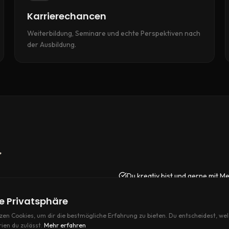
Karrierechancen
Weiterbildung, Seminare und echte Perspektiven nach
der Ausbildung.
…
Du kreativ bist und gerne mit M
Du ein Teamplayer bist
e Privatsphäre
Du Bock auf Social Media & Tre
zen Cookies, um dir die bestmögliche Erfahrung zu bieten. Du entscheidest, we
ien du zulässt.
Mehr erfahren