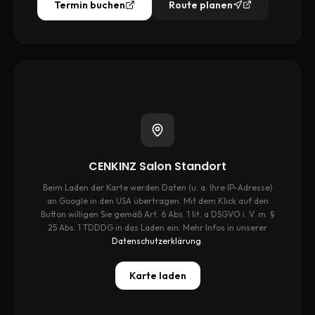
Termin buchen
Route planen
CENKINZ Salon Standort
Beim Laden der Karte werden Daten (u. a. Ihre IP-Adresse)
an Google in den USA übertragen. Mit dem Klick auf den
Button willigen Sie gemäß Art. 6 Abs. 1 lit. a DSGVO i. V. m. §
25 Abs. 1 TDDDG in das Laden ein. Mehr Infos in unserer
Datenschutzerklärung
.
Karte laden